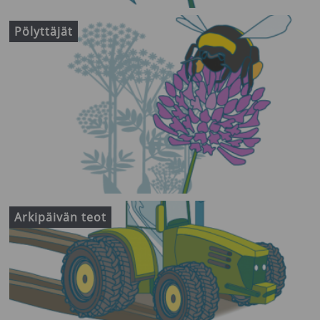
Pölyttäjät
Arkipäivän teot