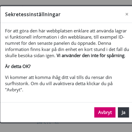
Gå direkt till huvudinnehåll
Sidopanel
Du besöker oss just nu som gäst
Logga in
×
Sekretessinställningar
För att göra den här webbplatsen enklare att använda lagrar
vi funktionell information i din webbläsare, till exempel ID-
numret för den senaste panelen du öppnade. Denna
information finns kvar på din enhet en kort stund i det fall du
skulle besöka sidan igen.
Vi använder den inte för spårning
.
Är detta OK?
Vi kommer att komma ihåg ditt val tills du rensar din
surfhistorik. Om du vill avaktivera detta klickar du på
"Avbryt".
Avbryt
Ja