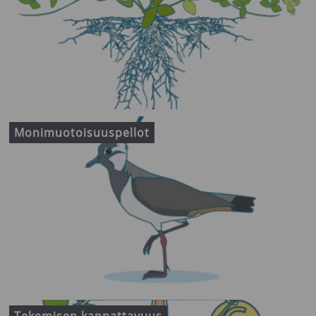
Monimuotoisuuspellot
Tekemisen kannattavuus