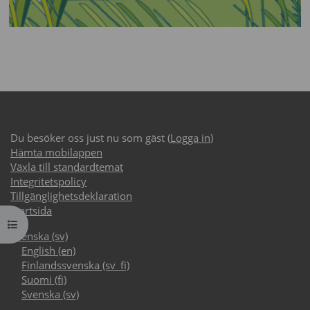
Du besöker oss just nu som gäst (
Logga in
)
Hämta mobilappen
Växla till standardtemat
Integritetspolicy
Tillgänglighetsdeklaration
Startsida
Öppna kursmenyn
Svenska ‎(sv)‎
English ‎(en)‎
Finlandssvenska ‎(sv_fi)‎
Suomi ‎(fi)‎
Svenska ‎(sv)‎