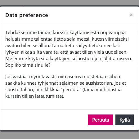
Siirry pääsisältöön
Sivupaneeli
Käytät vierailijatunnusta
Kirjaudu
×
Data preference
Tehdäksemme tämän kurssin käyttämisestä nopeampaa
haluaisimme tallentaa tietoa selaimeesi, kuten viimeiseksi
avatun tiilen sisällön. Tämä tieto säilyy tietokoneellasi
lyhyen aikaa siltä varalta, että avaat tiilen vielä uudelleen.
Me emme käytä sitä käyttäjien selaustietojen jäljittämiseen.
Sopiiko tämä sinulle?
Jos vastaat myöntävästi, niin asetus muistetaan siihen
saakka kunnes tyhjennät selaimen selaushistorian. Jos et
suostu tähän, niin klikkaa "peruuta" (tämä voi hidastaa
kurssin tiilien latautumista).
Peruuta
Kyllä