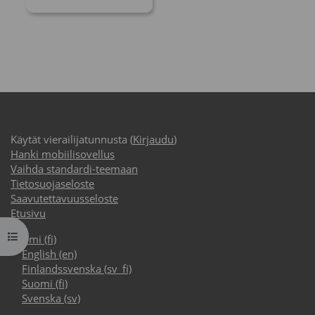
Käytät vierailijatunnusta (
Kirjaudu
)
Hanki mobiilisovellus
Vaihda standardi-teemaan
Tietosuojaseloste
Saavutettavuusseloste
Etusivu
Avaa kurssisisältö
Suomi ‎(fi)‎
English ‎(en)‎
Finlandssvenska ‎(sv_fi)‎
Suomi ‎(fi)‎
Svenska ‎(sv)‎