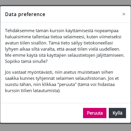
Siirry pääsisältöön
Sivupaneeli
Käytät vierailijatunnusta
Kirjaudu
×
Data preference
Tehdäksemme tämän kurssin käyttämisestä nopeampaa
haluaisimme tallentaa tietoa selaimeesi, kuten viimeiseksi
avatun tiilen sisällön. Tämä tieto säilyy tietokoneellasi
lyhyen aikaa siltä varalta, että avaat tiilen vielä uudelleen.
Me emme käytä sitä käyttäjien selaustietojen jäljittämiseen.
Sopiiko tämä sinulle?
Jos vastaat myöntävästi, niin asetus muistetaan siihen
saakka kunnes tyhjennät selaimen selaushistorian. Jos et
suostu tähän, niin klikkaa "peruuta" (tämä voi hidastaa
kurssin tiilien latautumista).
Peruuta
Kyllä