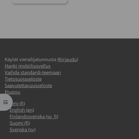
Käytät vierailijatunnusta (
Kirjaudu
)
Hanki mobiilisovellus
Vaihda standardi-teemaan
Tietosuojaseloste
Saavutettavuusseloste
Etusivu
Avaa kurssisisältö
Suomi ‎(fi)‎
English ‎(en)‎
Finlandssvenska ‎(sv_fi)‎
Suomi ‎(fi)‎
Svenska ‎(sv)‎