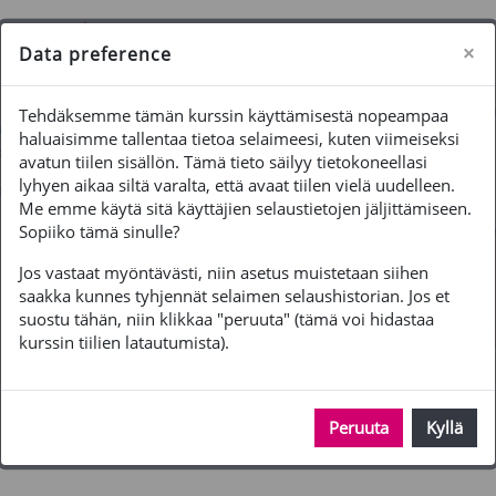
Siirry pääsisältöön
Sivupaneeli
Käytät vierailijatunnusta
Kirjaudu
×
Data preference
Tehdäksemme tämän kurssin käyttämisestä nopeampaa
haluaisimme tallentaa tietoa selaimeesi, kuten viimeiseksi
avatun tiilen sisällön. Tämä tieto säilyy tietokoneellasi
lyhyen aikaa siltä varalta, että avaat tiilen vielä uudelleen.
Me emme käytä sitä käyttäjien selaustietojen jäljittämiseen.
Sopiiko tämä sinulle?
Jos vastaat myöntävästi, niin asetus muistetaan siihen
saakka kunnes tyhjennät selaimen selaushistorian. Jos et
suostu tähän, niin klikkaa "peruuta" (tämä voi hidastaa
kurssin tiilien latautumista).
Peruuta
Kyllä