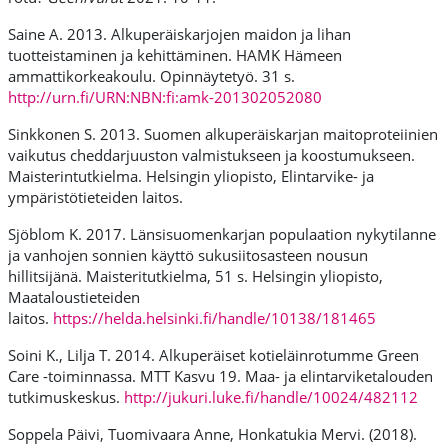
Saine A. 2013. Alkuperäiskarjojen maidon ja lihan
tuotteistaminen ja kehittäminen. HAMK Hämeen
ammattikorkeakoulu. Opinnäytetyö. 31 s.
http://urn.fi/URN:NBN:fi:amk-201302052080
Sinkkonen S. 2013. Suomen alkuperäiskarjan maitoproteiinien
vaikutus cheddarjuuston valmistukseen ja koostumukseen.
Maisterintutkielma. Helsingin yliopisto, Elintarvike- ja
ympäristötieteiden laitos.
Sjöblom K. 2017. Länsisuomenkarjan populaation nykytilanne
ja vanhojen sonnien käyttö sukusiitosasteen nousun
hillitsijänä. Maisteritutkielma, 51 s. Helsingin yliopisto,
Maataloustieteiden
laitos.
https://helda.helsinki.fi/handle/10138/181465
Soini K., Lilja T. 2014. Alkuperäiset kotieläinrotumme Green
Care -toiminnassa. MTT Kasvu 19. Maa- ja elintarviketalouden
tutkimuskeskus.
http://jukuri.luke.fi/handle/10024/482112
Soppela Päivi, Tuomivaara Anne, Honkatukia Mervi. (2018).