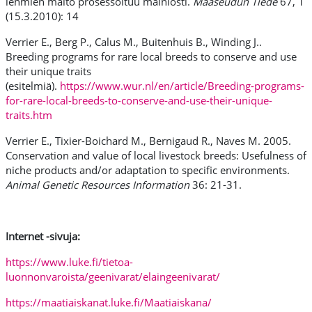
lehmien maito prosessoituu mainiosti.
Maaseudun Tiede
67, 1
(15.3.2010): 14
Verrier E., Berg P., Calus M., Buitenhuis B., Winding J..
Breeding programs for rare local breeds to conserve and use
their unique traits
(esitelmiä).
https://www.wur.nl/en/article/Breeding-programs-
for-rare-local-breeds-to-conserve-and-use-their-unique-
traits.htm
Verrier E., Tixier-Boichard M., Bernigaud R., Naves M. 2005.
Conservation and value of local livestock breeds: Usefulness of
niche products and/or adaptation to specific environments.
Animal Genetic Resources Information
36: 21-31.
Internet -sivuja:
https://www.luke.fi/tietoa-
luonnonvaroista/geenivarat/elaingeenivarat/
https://maatiaiskanat.luke.fi/Maatiaiskana/