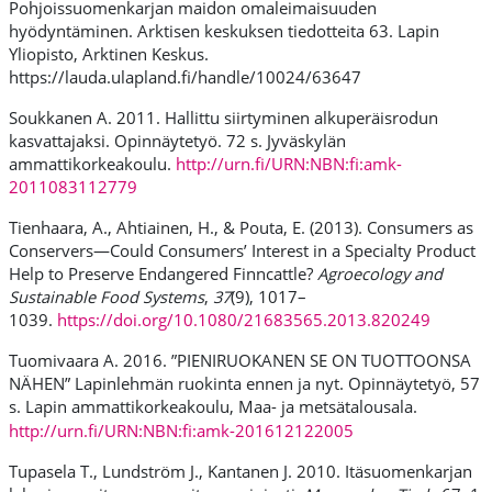
Pohjoissuomenkarjan maidon omaleimaisuuden
hyödyntäminen. Arktisen keskuksen tiedotteita 63. Lapin
Yliopisto, Arktinen Keskus.
https://lauda.ulapland.fi/handle/10024/63647
Soukkanen A. 2011. Hallittu siirtyminen alkuperäisrodun
kasvattajaksi. Opinnäytetyö. 72 s. Jyväskylän
ammattikorkeakoulu.
http://urn.fi/URN:NBN:fi:amk-
2011083112779
Tienhaara, A., Ahtiainen, H., & Pouta, E. (2013).
Consumers as
Conservers—Could Consumers’ Interest in a Specialty Product
Help to Preserve Endangered Finncattle?
Agroecology and
Sustainable Food Systems
,
37
(9), 1017–
1039.
https://doi.org/10.1080/21683565.2013.820249
Tuomivaara A. 2016. ”PIENIRUOKANEN SE ON TUOTTOONSA
NÄHEN” Lapinlehmän ruokinta ennen ja nyt. Opinnäytetyö, 57
s. Lapin ammattikorkeakoulu, Maa- ja metsätalousala.
http://urn.fi/URN:NBN:fi:amk-201612122005
Tupasela T., Lundström J., Kantanen J. 2010.
Itäsuomenkarjan