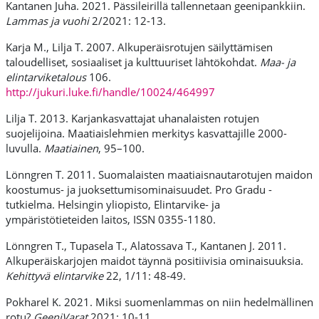
Kantanen Juha. 2021. Pässileirillä tallennetaan geenipankkiin.
Lammas ja vuohi
2/2021: 12-13.
Karja M., Lilja T. 2007. Alkuperäisrotujen säilyttämisen
taloudelliset, sosiaaliset ja kulttuuriset lähtökohdat.
Maa- ja
elintarviketalous
106.
http://jukuri.luke.fi/handle/10024/464997
Lilja T. 2013. Karjankasvattajat uhanalaisten rotujen
suojelijoina. Maatiaislehmien merkitys kasvattajille 2000-
luvulla.
Maatiainen
, 95–100.
Lönngren T. 2011. Suomalaisten maatiaisnautarotujen maidon
koostumus- ja juoksettumisominaisuudet. Pro Gradu -
tutkielma. Helsingin yliopisto, Elintarvike- ja
ympäristötieteiden laitos, ISSN 0355-1180.
Lönngren T., Tupasela T., Alatossava T., Kantanen J. 2011.
Alkuperäiskarjojen maidot täynnä positiivisia ominaisuuksia.
Kehittyvä elintarvike
22, 1/11: 48-49.
Pokharel K. 2021. Miksi suomenlammas on niin hedelmällinen
rotu?
GeeniVarat
2021: 10-11.