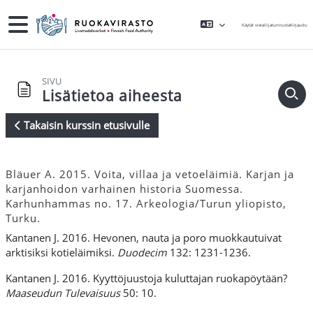
Siirry pääsisältöön
Sivupaneeli
Käytät vierailijatunnusta
Kirjaudu
SIVU
Lisätietoa aiheesta
Takaisin kurssin etusivulle
Suorituksen vaatimukset
Bläuer A. 2015. Voita, villaa ja vetoeläimiä. Karjan ja
karjanhoidon varhainen historia Suomessa.
Karhunhammas no. 17. Arkeologia/Turun yliopisto,
Turku.
Kantanen J. 2016. Hevonen, nauta ja poro muokkautuivat
arktisiksi kotieläimiksi.
Duodecim
132: 1231-1236.
Kantanen J. 2016. Kyyttöjuustoja kuluttajan ruokapöytään?
Maaseudun Tulevaisuus
50: 10.