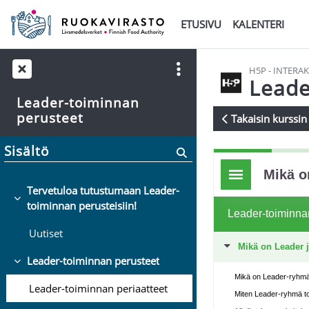
Siirry pääsisältöön
ETUSIVU
KALENTERI
H5P - INTERAK
Leade
Leader-toiminnan
perusteet
Takaisin kurssin 
Suorituksen va
Sisältö
Tervetuloa tutustumaan Leader-
Tiivistä
toiminnan perusteisiin!
Uutiset
Leader-toiminnan perusteet
Tiivistä
Leader-toiminnan periaatteet