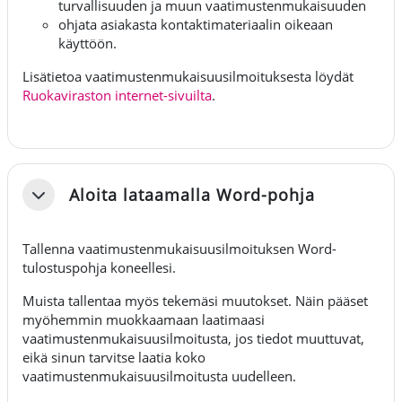
turvallisuuden ja muun vaatimustenmukaisuuden
ohjata asiakasta kontaktimateriaalin oikeaan
käyttöön.
Lisätietoa vaatimustenmukaisuusilmoituksesta löydät
Ruokaviraston internet-sivuilta
.
Aloita lataamalla Word-pohja
Fäll ihop
Tallenna vaatimustenmukaisuusilmoituksen Word-
tulostuspohja koneellesi.
Muista tallentaa myös tekemäsi muutokset. Näin pääset
myöhemmin muokkaamaan laatimaasi
vaatimustenmukaisuusilmoitusta, jos tiedot muuttuvat,
eikä sinun tarvitse laatia koko
vaatimustenmukaisuusilmoitusta uudelleen.