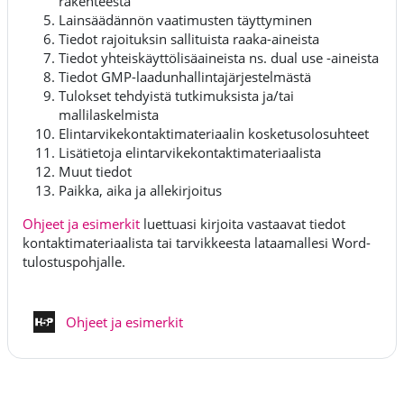
rakenteesta
Lainsäädännön vaatimusten täyttyminen
Tiedot rajoituksin sallituista raaka-aineista
Tiedot yhteiskäyttölisäaineista ns. dual use -aineista
Tiedot GMP-laadunhallintajärjestelmästä
Tulokset tehdyistä tutkimuksista ja/tai
mallilaskelmista
Elintarvikekontaktimateriaalin kosketusolosuhteet
Lisätietoja elintarvikekontaktimateriaalista
Muut tiedot
Paikka, aika ja allekirjoitus
Ohjeet ja esimerkit
luettuasi kirjoita vastaavat tiedot
kontaktimateriaalista tai tarvikkeesta lataamallesi Word-
tulostuspohjalle.
Interaktivt innehåll
Ohjeet ja esimerkit