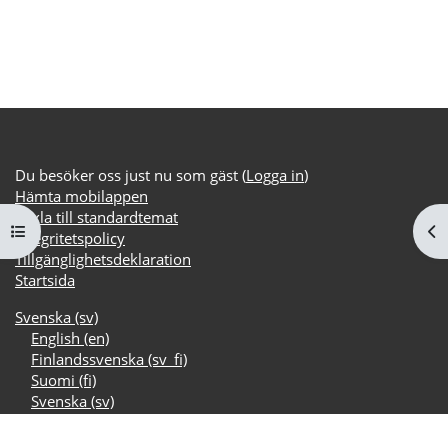
Du besöker oss just nu som gäst (
Logga in
)
Hämta mobilappen
Växla till standardtemat
Öppna kursmenyn
Öp
Integritetspolicy
Tillgänglighetsdeklaration
Startsida
Svenska ‎(sv)‎
English ‎(en)‎
Finlandssvenska ‎(sv_fi)‎
Suomi ‎(fi)‎
Svenska ‎(sv)‎