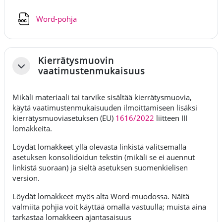
Fil
Word-pohja
Kierrätysmuovin
Fäll ihop
vaatimustenmukaisuus
Mikäli materiaali tai tarvike sisältää kierrätysmuovia,
käytä vaatimustenmukaisuuden ilmoittamiseen lisäksi
kierrätysmuoviasetuksen (EU)
1616/2022
liitteen III
lomakkeita.
Löydät lomakkeet yllä olevasta linkistä valitsemalla
asetuksen konsolidoidun tekstin (mikäli se ei auennut
linkistä suoraan) ja sieltä asetuksen suomenkielisen
version.
Löydät lomakkeet myös alta Word-muodossa. Näitä
valmiita pohjia voit käyttää omalla vastuulla; muista aina
tarkastaa lomakkeen ajantasaisuus