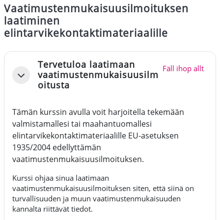
Vaatimustenmukaisuusilmoituksen
laatiminen
elintarvikekontaktimateriaalille
Avsnittsöversikt
Tervetuloa laatimaan
Fäll ihop allt
vaatimustenmukaisuusilm
Fäll ihop
oitusta
Tämän kurssin avulla voit harjoitella tekemään
valmistamallesi tai maahantuomallesi
elintarvikekontaktimateriaalille EU-asetuksen
1935/2004 edellyttämän
vaatimustenmukaisuusilmoituksen.
Kurssi ohjaa sinua laatimaan
vaatimustenmukaisuusilmoituksen siten, että siinä on
turvallisuuden ja muun vaatimustenmukaisuuden
kannalta riittävät tiedot.