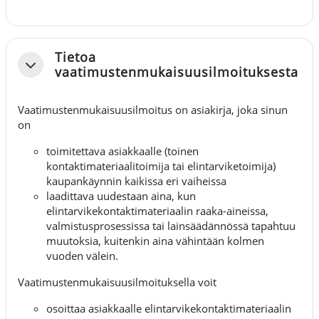
Tietoa
Fäll ihop
vaatimustenmukaisuusilmoituksesta
Vaatimustenmukaisuusilmoitus on asiakirja, joka sinun
on
toimitettava asiakkaalle (toinen
kontaktimateriaalitoimija tai elintarviketoimija)
kaupankäynnin kaikissa eri vaiheissa
laadittava uudestaan aina, kun
elintarvikekontaktimateriaalin raaka-aineissa,
valmistusprosessissa tai lainsäädännössä tapahtuu
muutoksia, kuitenkin aina vähintään kolmen
vuoden välein.
Vaatimustenmukaisuusilmoituksella voit
osoittaa asiakkaalle elintarvikekontaktimateriaalin