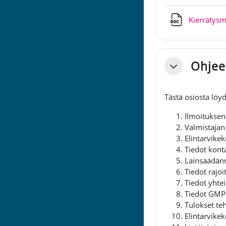
Kierrätysm
Ohjeet
Tiivistä
Tästä osiosta löy
Ilmoituksen 
Valmistajan
Elintarvikek
Tiedot kont
Lainsäädän
Tiedot rajoi
Tiedot yhtei
Tiedot GMP-
Tulokset teh
Elintarvike