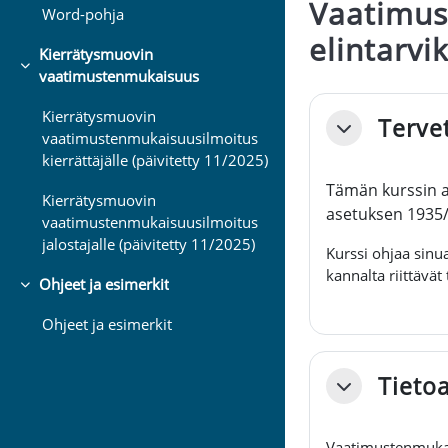
Vaatimus
Word-pohja
elintarvi
Kierrätysmuovin
Tiivistä
vaatimustenmukaisuus
Osion äär
Kierrätysmuovin
Terve
Tiivistä
vaatimustenmukaisuusilmoitus
kierrättäjälle (päivitetty 11/2025)
Tämän kurssin av
Kierrätysmuovin
asetuksen 1935
vaatimustenmukaisuusilmoitus
jalostajalle (päivitetty 11/2025)
Kurssi ohjaa sin
kannalta riittävät 
Ohjeet ja esimerkit
Tiivistä
Ohjeet ja esimerkit
Tieto
Tiivistä
Vaatimustenmukais