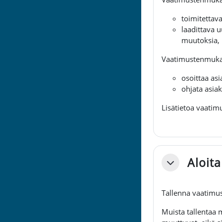
toimitettava
laadittava 
muutoksia, 
Vaatimustenmukai
osoittaa as
ohjata asia
Lisätietoa vaati
Aloit
Tiivistä
Tallenna vaatimu
Muista tallentaa