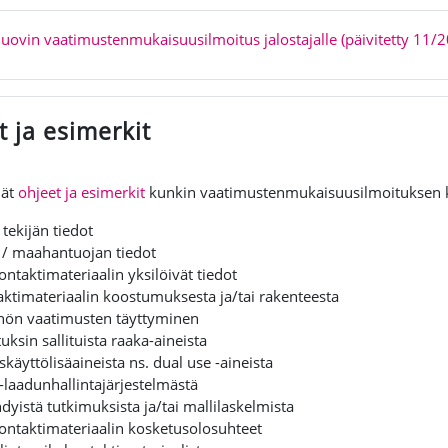
uovin vaatimustenmukaisuusilmoitus jalostajalle (päivitetty 11/
 ja esimerkit
dät
ohjeet ja esimerkit
kunkin vaatimustenmukaisuusilmoituksen 
tekijän tiedot
 / maahantuojan tiedot
ontaktimateriaalin yksilöivät tiedot
aktimateriaalin koostumuksesta ja/tai rakenteesta
nön vaatimusten täyttyminen
tuksin sallituista raaka-aineista
skäyttölisäaineista ns. dual use -aineista
laadunhallintajärjestelmästä
dyistä tutkimuksista ja/tai mallilaskelmista
kontaktimateriaalin kosketusolosuhteet