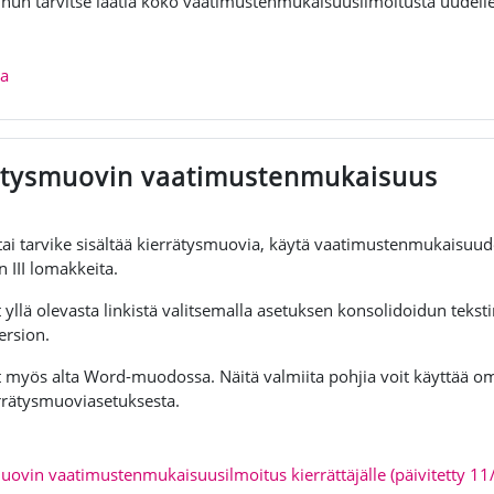
inun tarvitse laatia koko vaatimustenmukaisuusilmoitusta uudell
Tiedosto
ja
ätysmuovin vaatimustenmukaisuus
 tai tarvike sisältää kierrätysmuovia, käytä vaatimustenmukaisuu
en III lomakkeita.
llä olevasta linkistä valitsemalla asetuksen konsolidoidun tekstin
ersion.
myös alta Word-muodossa. Näitä valmiita pohjia voit käyttää om
rrätysmuoviasetuksesta.
uovin vaatimustenmukaisuusilmoitus kierrättäjälle (päivitetty 1