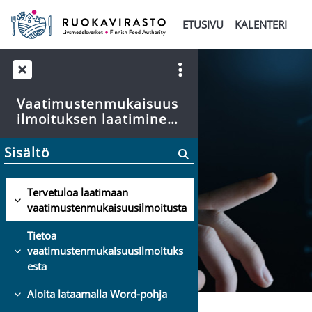
Siirry pääsisältöön
ETUSIVU
KALENTERI
Vaatimustenmukaisuus
ilmoituksen laatiminen
elintarvikekontaktimat
eriaalille
Sisältö
Tervetuloa laatimaan
Tiivistä
vaatimustenmukaisuusilmoitusta
Tietoa
vaatimustenmukaisuusilmoituks
Tiivistä
esta
Aloita lataamalla Word-pohja
Tiivistä