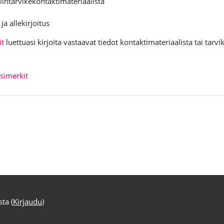
elintarvikekontaktimateriaalista
ja allekirjoitus
it
luettuasi kirjoita vastaavat tiedot kontaktimateriaalista tai tarv
H5P - Interaktiivinen sisältö
esimerkit
sta (
Kirjaudu
)