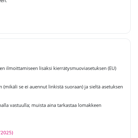
een.
den ilmoittamiseen lisäksi kierrätysmuoviasetuksen (EU)
 (mikäli se ei auennut linkistä suoraan) ja sieltä asetuksen
alla vastuulla; muista aina tarkastaa lomakkeen
Tiedosto
1/2025)