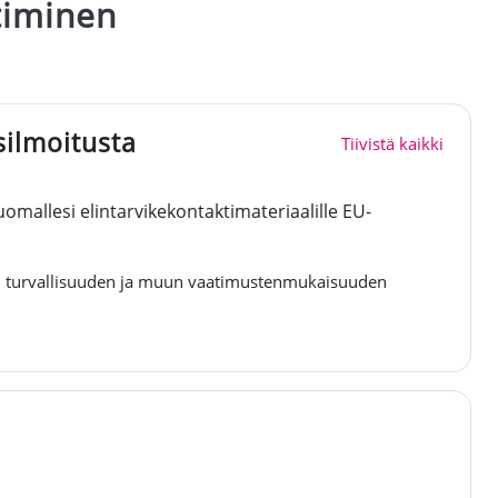
timinen
ilmoitusta
Tiivistä kaikki
omallesi elintarvikekontaktimateriaalille EU-
 on turvallisuuden ja muun vaatimustenmukaisuuden