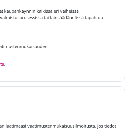
ja) kaupankäynnin kaikissa eri vaiheissa
, valmistusprosessissa tai lainsäädännössä tapahtuu
 vaatimustenmukaisuuden
lta
.
laatimaasi vaatimustenmukaisuusilmoitusta, jos tiedot