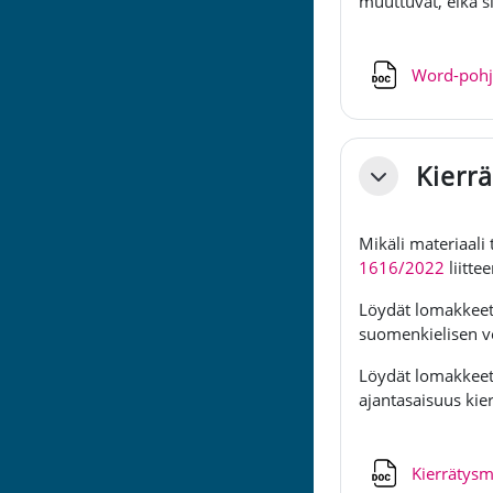
muuttuvat, eikä s
Word-poh
Kierr
Tiivistä
Mikäli materiaali
1616/2022
liitte
Löydät lomakkeet y
suomenkielisen v
Löydät lomakkeet 
ajantasaisuus kie
Kierrätysm