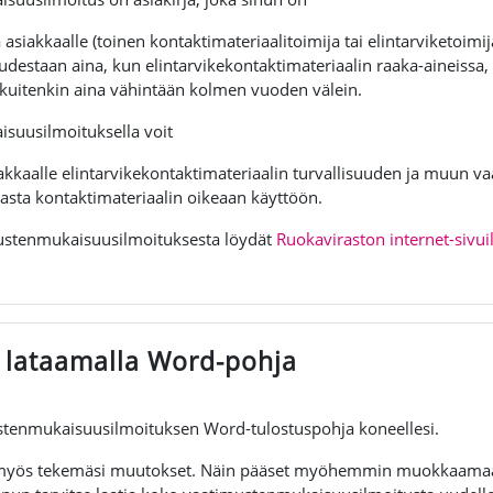
 asiakkaalle (toinen kontaktimateriaalitoimija tai elintarviketoimi
uudestaan aina, kun elintarvikekontaktimateriaalin raaka-aineissa
kuitenkin aina vähintään kolmen vuoden välein.
suusilmoituksella voit
iakkaalle elintarvikekontaktimateriaalin turvallisuuden ja muun
kasta kontaktimateriaalin oikeaan käyttöön.
mustenmukaisuusilmoituksesta löydät
Ruokaviraston internet-sivui
a lataamalla Word-pohja
stenmukaisuusilmoituksen Word-tulostuspohja koneellesi.
 myös tekemäsi muutokset. Näin pääset myöhemmin muokkaamaan 