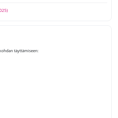
Tiedosto
2025)
kohdan täyttämiseen: