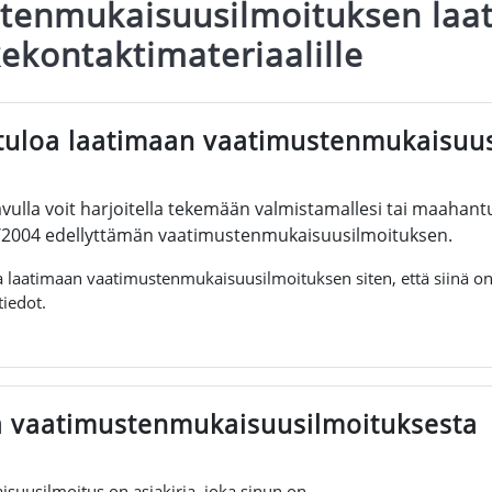
tenmukaisuusilmoituksen laa
kekontaktimateriaalille
iviiva
tuloa laatimaan vaatimustenmukaisuus
ulla voit harjoitella tekemään valmistamallesi tai maahantu
/2004 edellyttämän vaatimustenmukaisuusilmoituksen.
ua laatimaan vaatimustenmukaisuusilmoituksen siten, että siinä
tiedot.
a vaatimustenmukaisuusilmoituksesta
uusilmoitus on asiakirja, joka sinun on