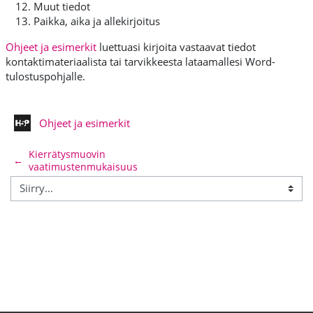
Muut tiedot
Paikka, aika ja allekirjoitus
Ohjeet ja esimerkit
luettuasi kirjoita vastaavat tiedot
kontaktimateriaalista tai tarvikkeesta lataamallesi Word-
tulostuspohjalle.
H5P - Interaktiivinen sisältö
Ohjeet ja esimerkit
Kierrätysmuovin
←
vaatimustenmukaisuus