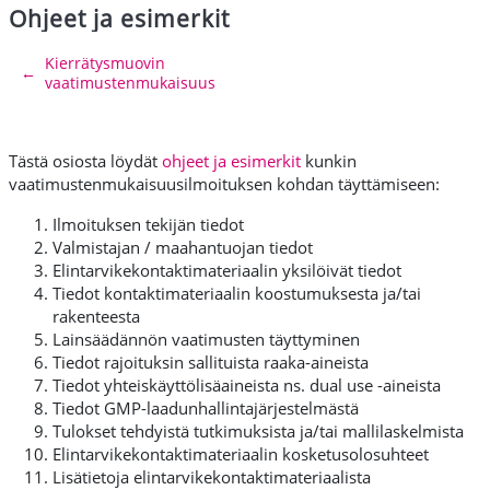
Ohjeet ja esimerkit
Osion ääriviiva
Kierrätysmuovin
←
vaatimustenmukaisuus
Tästä osiosta löydät
ohjeet ja esimerkit
kunkin
vaatimustenmukaisuusilmoituksen kohdan täyttämiseen:
Ilmoituksen tekijän tiedot
Valmistajan / maahantuojan tiedot
Elintarvikekontaktimateriaalin yksilöivät tiedot
Tiedot kontaktimateriaalin koostumuksesta ja/tai
rakenteesta
Lainsäädännön vaatimusten täyttyminen
Tiedot rajoituksin sallituista raaka-aineista
Tiedot yhteiskäyttölisäaineista ns. dual use -aineista
Tiedot GMP-laadunhallintajärjestelmästä
Tulokset tehdyistä tutkimuksista ja/tai mallilaskelmista
Elintarvikekontaktimateriaalin kosketusolosuhteet
Lisätietoja elintarvikekontaktimateriaalista