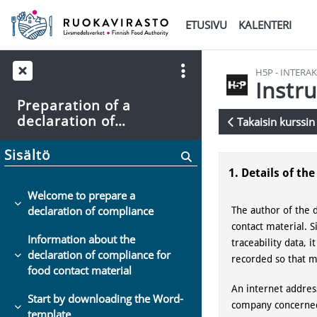
Siirry pääsisältöön
ETUSIVU
KALENTERI
H5P - INTERAK
Instr
Preparation of a
declaration of
Takaisin kurssin 
compliance for food
Suorituksen va
contact material
Sisältö
Welcome to prepare a
Tiivistä
declaration of compliance
Information about the
declaration of compliance for
Tiivistä
food contact material
Start by downloading the Word-
Tiivistä
template