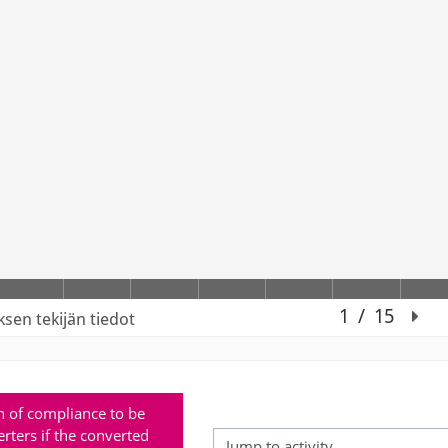
n of compliance to be 
rters if the converted 