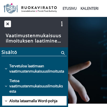
Siirry pääsisältöön
ETUSIVU
KALENTERI
Vaatimustenmukaisuus
ilmoituksen laatiminen
elintarvikekontaktimat
eriaalille
Sisältö
Tervetuloa laatimaan
Tiivistä
vaatimustenmukaisuusilmoitusta
Tietoa
vaatimustenmukaisuusilmoituks
Tiivistä
esta
Aloita lataamalla Word-pohja
Tiivistä