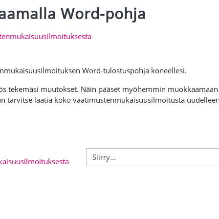
ataamalla Word-pohja
iviiva
stenmukaisuusilmoituksesta
enmukaisuusilmoituksen Word-tulostuspohja koneellesi.
yös tekemäsi muutokset. Näin pääset myöhemmin muokkaamaan la
un tarvitse laatia koko vaatimustenmukaisuusilmoitusta uudelleen
Tiedosto
aisuusilmoituksesta