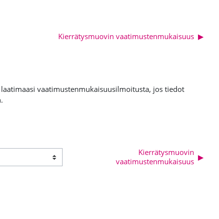
Kierrätysmuovin vaatimustenmukaisuus
▶︎
atimaasi vaatimustenmukaisuusilmoitusta, jos tiedot
.
Kierrätysmuovin
▶︎
vaatimustenmukaisuus