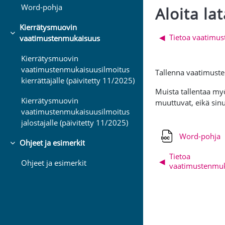
Word-pohja
Aloita l
Kierrätysmuovin
Osion äär
◀︎
Tietoa vaatimu
Tiivistä
vaatimustenmukaisuus
Kierrätysmuovin
vaatimustenmukaisuusilmoitus
Tallenna vaatimust
kierrättäjälle (päivitetty 11/2025)
Muista tallentaa m
Kierrätysmuovin
muuttuvat, eikä sin
vaatimustenmukaisuusilmoitus
jalostajalle (päivitetty 11/2025)
Word-pohja
Ohjeet ja esimerkit
Tiivistä
Tietoa
◀︎
Ohjeet ja esimerkit
vaatimustenmuk