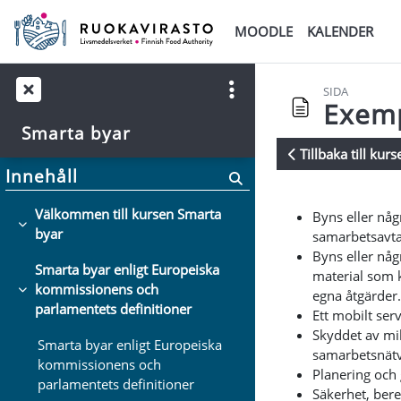
Gå direkt till huvudinnehåll
MOODLE
KALENDER
SIDA
Exemp
Smarta byar
Tillbaka till kurs
Innehåll
Krav för slutfö
Välkommen till kursen Smarta
Byns eller nå
Fäll ihop
byar
samarbetsavtal
Byns eller någ
Smarta byar enligt Europeiska
material som k
kommissionens och
egna åtgärder
Fäll ihop
parlamentets definitioner
Ett mobilt ser
Skyddet av mil
Smarta byar enligt Europeiska
samarbetsnätv
kommissionens och
Planering och 
parlamentets definitioner
Säkerhet, bere