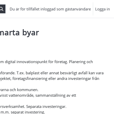
Du är för tillfället inloggad som gästanvändare
Logga in
marta byar
digital innovationspunkt för företag. Planering och
ande. T.ex. balplast eller annat besvärligt avfall kan vara
ktet, företagsfinansiering eller andra investeringar från
n/byarna och kommunen.
t visst vattenområde, sammanställning av ett
örsverksamhet. Separata investeringar.
 m.m. separat investering.