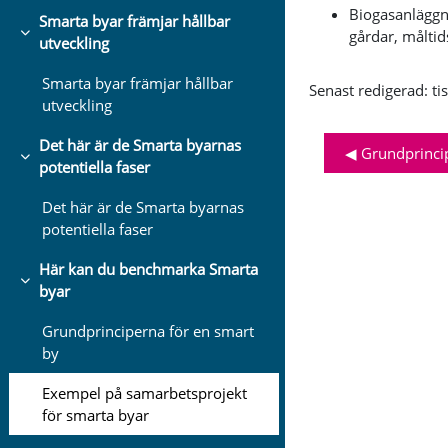
Biogasanläggn
Smarta byar främjar hållbar
gårdar, måltid
Fäll ihop
utveckling
Smarta byar främjar hållbar
Senast redigerad: ti
utveckling
Det här är de Smarta byarnas
◀︎ Grundprinci
Fäll ihop
potentiella faser
Det här är de Smarta byarnas
potentiella faser
Här kan du benchmarka Smarta
Fäll ihop
byar
Grundprinciperna för en smart
by
Exempel på samarbetsprojekt
för smarta byar