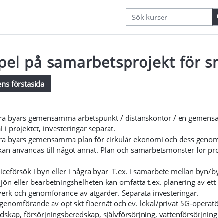
el på samarbetsprojekt för s
ens förstasida
rande
gra byars gemensamma arbetspunkt / distanskontor / en gemensam 
 i projektet, investeringar separat.
ra byars gemensamma plan för cirkulär ekonomi och dess genomför
an användas till något annat. Plan och samarbetsmönster för proje
.
viceförsök i byn eller i några byar. T.ex. i samarbete mellan by
jön eller bearbetningshelheten kan omfatta t.ex. planering av et
erk och genomförande av åtgärder. Separata investeringar.
genomförande av optiskt fibernät och ev. lokal/privat 5G-operat
dskap, försörjningsberedskap, självförsörjning, vattenförsörjning