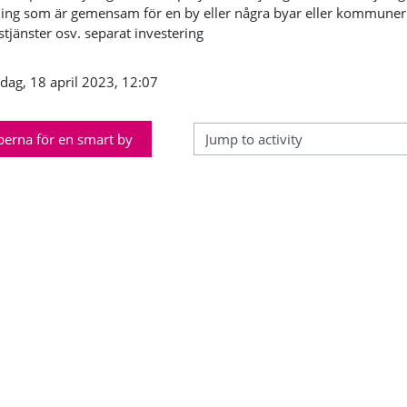
ing som är gemensam för en by eller några byar eller kommuner.
stjänster osv. separat investering
sdag, 18 april 2023, 12:07
perna för en smart by
Jump to activity