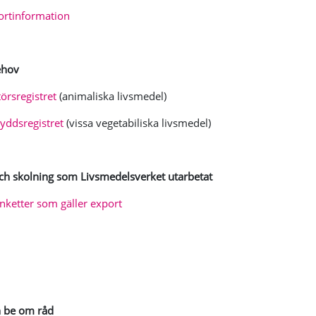
ortinformation
ehov
törsregistret
(animaliska livsmedel)
kyddsregistret
(vissa vegetabiliska livsmedel)
och skolning som Livsmedelsverket utarbetat
ketter som gäller export
h be om råd