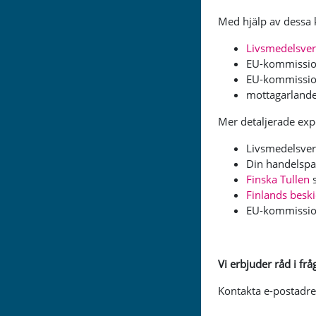
Med hjälp av dessa 
Livsmedelsver
EU-kommissio
EU-kommissi
mottagarlande
Mer detaljerade exp
Livsmedelsver
Din handelspa
Finska Tullen
s
Finlands besk
EU-kommissi
Vi erbjuder råd i f
Kontakta e-postadre