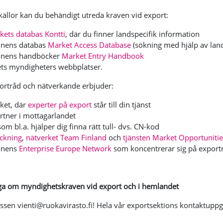
källor kan du behändigt utreda kraven vid export:
kets databas Kontti
, där du finner landspecifik information
nens databas
Market Access Database
(sökning med hjälp av lan
onens handböcker
Market Entry Handbook
ts myndigheters webbplatser.
ortråd och nätverkande erbjuder:
ket, där
experter på export
står till din tjänst
rtner i mottagarlandet
om bl.a. hjälper dig finna rätt tull- dvs. CN-kod
ickning
,
nätverket Team Finland
och
tjänsten Market Opportunitie
onens
Enterprise Europe Network
som koncentrerar sig på exportr
råga om myndighetskraven vid export och i hemlandet
ssen vienti@ruokavirasto.fi! Hela vår exportsektions kontaktuppg