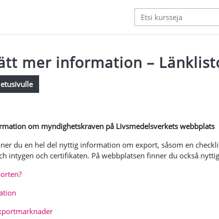
lätt mer information – Länklis
etusivulle
atimukset
rmation om myndighetskraven på Livsmedelsverkets webbplats
nner du en hel del nyttig information om export, såsom en checkl
 intygen och certifikaten. På webbplatsen finner du också nyttiga
porten?
ation
xportmarknader