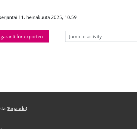
perjantai 11. heinäkuuta 2025, 10.59
 garanti för exporten
Jump to activity
sta (
Kirjaudu
)
e