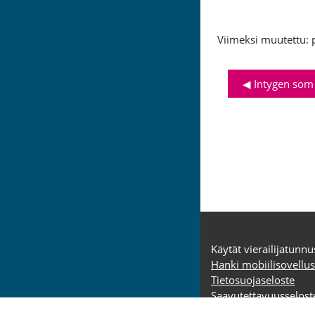
Viimeksi muutettu: 
◀︎ Intygen som
Käytät vierailijatunnu
Hanki mobiilisovellus
Tietosuojaseloste
Saavutettavuusselost
Etusivu