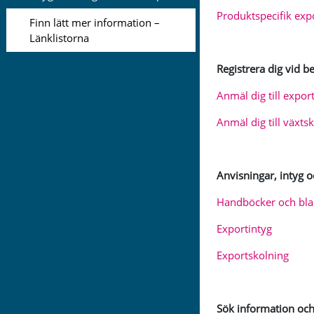
Produktspecifik exp
Finn lätt mer information –
Länklistorna
Registrera dig vid b
Anmäl dig till expor
Anmäl dig till växts
Anvisningar, intyg 
Handböcker och blan
Exportintyg
Exportskolning
Sök information oc