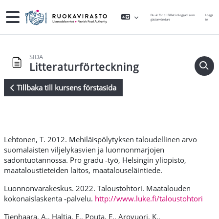
Gå direkt till huvudinnehåll
Sidopanel
Du är för tillfället inloggad som
Logga
gästanvändare
in
SIDA
Litteraturförteckning
Tillbaka till kursens förstasida
Krav för slutförande
Lehtonen, T. 2012. Mehiläispölytyksen taloudellinen arvo
suomalaisten viljelykasvien ja luonnonmarjojen
sadontuotannossa. Pro gradu ‑työ, Helsingin yliopisto,
maataloustieteiden laitos, maatalouseläintiede.
Luonnonvarakeskus. 2022. Taloustohtori. Maatalouden
kokonaislaskenta ‑palvelu.
http://www.luke.fi/taloustohtori
Tienhaara, A., Haltia, E., Pouta, E., Arovuori, K.,