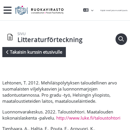
Siirry pääsisältöön
Sivupaneeli
Käytät vierailijatunnusta
Kirjaudu
SIVU
Litteraturförteckning
Takaisin kurssin etusivulle
Suorituksen vaatimukset
Lehtonen, T. 2012. Mehiläispölytyksen taloudellinen arvo
suomalaisten viljelykasvien ja luonnonmarjojen
sadontuotannossa. Pro gradu ‑työ, Helsingin yliopisto,
maataloustieteiden laitos, maatalouseläintiede.
Luonnonvarakeskus. 2022. Taloustohtori. Maatalouden
kokonaislaskenta ‑palvelu.
http://www.luke.fi/taloustohtori
Tienhaara, A., Haltia, E., Pouta, E., Arovuori, K.,