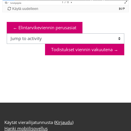
← Elintarvikeviennin perusasiat
Jump to activity
Todistukset viennin vakuutena →
Käytät vierailijatunnusta (
Kirjaudu
)
Hanki mobiilisovellus