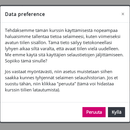
Siirry pääsisältöön
Sivupaneeli
Käytät vierailijatunnusta
Kirjaudu
×
Data preference
Tehdäksemme tämän kurssin käyttämisestä nopeampaa
haluaisimme tallentaa tietoa selaimeesi, kuten viimeiseksi
avatun tiilen sisällön. Tämä tieto säilyy tietokoneellasi
lyhyen aikaa siltä varalta, että avaat tiilen vielä uudelleen.
Me emme käytä sitä käyttäjien selaustietojen jäljittämiseen.
Sopiiko tämä sinulle?
Jos vastaat myöntävästi, niin asetus muistetaan siihen
saakka kunnes tyhjennät selaimen selaushistorian. Jos et
suostu tähän, niin klikkaa "peruuta" (tämä voi hidastaa
kurssin tiilien latautumista).
Peruuta
Kyllä