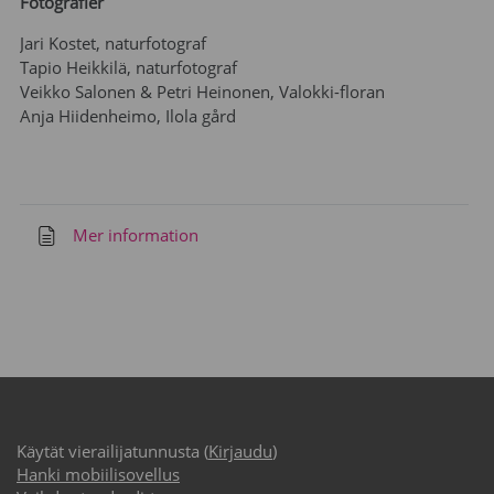
Fotografier
Jari Kostet, naturfotograf
Tapio Heikkilä, naturfotograf
Veikko Salonen & Petri Heinonen, Valokki-floran
Anja Hiidenheimo, Ilola gård
Mer information
Käytät vierailijatunnusta (
Kirjaudu
)
Hanki mobiilisovellus