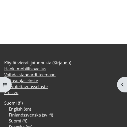
Käytät vierailijatunnusta (
Kirjaudu
)
Hanki mobiilisovellus
Vaihda standardi-teemaan
Tietosuojaseloste
Avaa kurssisisältö
Av
Saavutettavuusseloste
Etusivu
Suomi ‎(fi)‎
English ‎(en)‎
Finlandssvenska ‎(sv_fi)‎
Suomi ‎(fi)‎
Svenska ‎(sv)‎