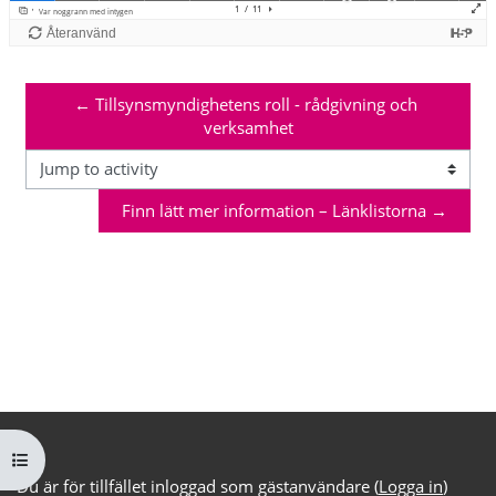
← Tillsynsmyndighetens roll - rådgivning och 
verksamhet
Jump to activity
Finn lätt mer information – Länklistorna →
Öppna kursmenyn
Du är för tillfället inloggad som gästanvändare (
Logga in
)