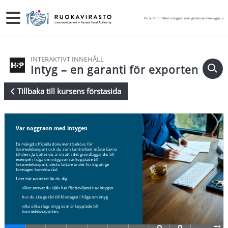
Gå direkt till huvudinnehåll
Sidopanel
Du är för tillfället inloggad som gästanvändare
Logga in
INTERAKTIVT INNEHÅLL
Intyg – en garanti för exporten
Tillbaka till kursens förstasida
Krav för slutförande