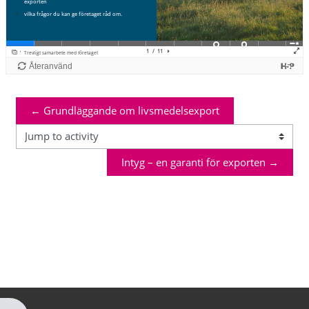
← Grundläggande om livsmedelsexport
Jump to activity
Intyg – en garanti för exporten →