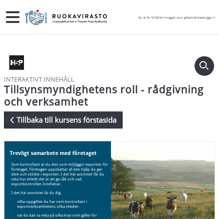
Gå direkt till huvudinnehåll
Sidopanel
Du är för tillfället inloggad som gästanvändare
Logga in
INTERAKTIVT INNEHÅLL
Tillsynsmyndighetens roll - rådgivning
och verksamhet
Tillbaka till kursens förstasida
Krav för slutförande