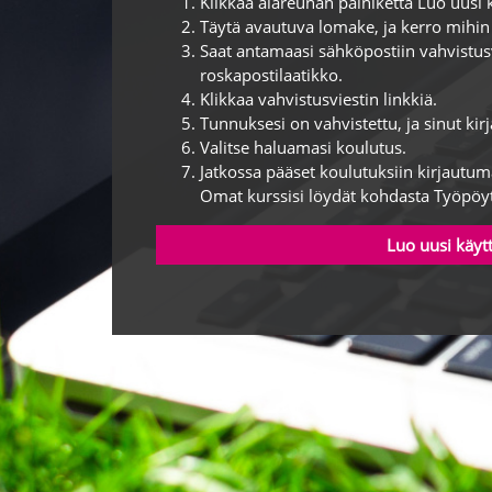
Klikkaa alareunan painiketta Luo uusi 
Täytä avautuva lomake, ja kerro mihin
Saat antamaasi sähköpostiin vahvistusvi
roskapostilaatikko.
Klikkaa vahvistusviestin linkkiä.
Tunnuksesi on vahvistettu, ja sinut kir
Valitse haluamasi koulutus.
Jatkossa pääset koulutuksiin kirjautuma
Omat kurssisi löydät kohdasta Työpöy
Luo uusi käyt