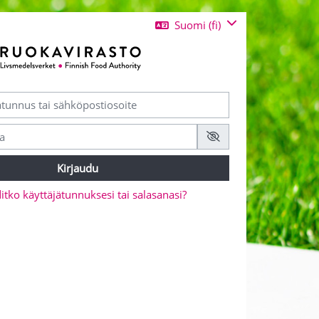
Suomi ‎(fi)‎
i uuden tilin
Kirjaudu
tko käyttäjätunnuksesi tai salasanasi?