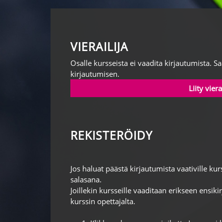
Siirry pääsisältöön
VIERAILIJA
Osalle kursseista ei vaadita kirjautumista. Sa
kirjautumisen.
Liity viera
REKISTERÖIDY
Jos haluat päästä kirjautumista vaativille kurs
salasana.
Joillekin kursseille vaaditaan erikseen ensiki
kurssin opettajalta.