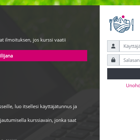
at ilmoituksen, jos kurssi vaatii
Ohita luodakses
ilijana
Unohdi
seille, luo itsellesi käyttäjätunnus ja
rjautumisella kurssiavain, jonka saat