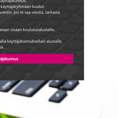
käyttäjätunnus.
 käyttäjäryhmään kuulut.
estin. Jos et saa viestiä, tarkasta
jataan sisään koulutusalustalle.
lla käyttäjätunnuksellasi alustalle.
tä.
täjätunnus