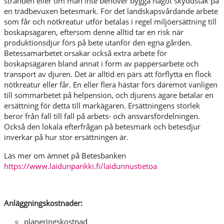
stranden eller om man inte behöver bygga något skyddstak på
en trädbevuxen betesmark. För det landskapsvårdande arbete
som får och nötkreatur utför betalas i regel miljöersättning till
boskapsägaren, eftersom denne alltid tar en risk när
produktionsdjur förs på bete utanför den egna gården.
Betessamarbetet orsakar också extra arbete för
boskapsägaren bland annat i form av pappersarbete och
transport av djuren. Det är alltid en pärs att förflytta en flock
nötkreatur eller får. En eller flera hästar förs däremot vanligen
till sommarbetet på helpension, och djurens ägare betalar en
ersättning för detta till markägaren. Ersättningens storlek
beror från fall till fall på arbets- och ansvarsfördelningen.
Också den lokala efterfrågan på betesmark och betesdjur
inverkar på hur stor ersättningen är.
Läs mer om ämnet på Betesbanken
https://www.laidunpankki.fi/laidunnustietoa
Anläggningskostnader:
planeringskostnad