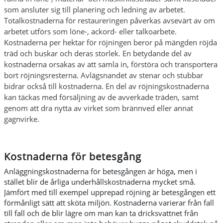
som ansluter sig till planering och ledning av arbetet.
Totalkostnaderna för restaureringen påverkas avsevärt av om
arbetet utförs som löne-, ackord- eller talkoarbete.
Kostnaderna per hektar för röjningen beror på mängden röjda
träd och buskar och deras storlek. En betydande del av
kostnaderna orsakas av att samla in, förstöra och transportera
bort röjningsresterna. Avlägsnandet av stenar och stubbar
bidrar också till kostnaderna. En del av röjningskostnaderna
kan täckas med försäljning av de avverkade träden, samt
genom att dra nytta av virket som brännved eller annat
gagnvirke.
Kostnaderna för betesgång
Anläggningskostnaderna för betesgången är höga, men i
stället blir de årliga underhållskostnaderna mycket små.
Jämfört med till exempel upprepad röjning är betesgången ett
förmånligt sätt att sköta miljön. Kostnaderna varierar från fall
till fall och de blir lägre om man kan ta dricksvattnet från