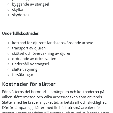
byggande av stängsel
skyltar
skyddstak
Underhållskostnader:
kostnad för djurens landskapsvårdande arbete
transport av djuren
skötsel och övervakning av djuren
ordnande av dricksvatten
underhåll av stängsel
slåtter, röjning
försäkringar
Kostnader för slåtter
För slåtterns del beror arbetsmängden och kostnaderna på
vilken slåttermetod och vilka arbetsredskap som används.
Slåtter med lie kräver mycket tid, arbetskraft och skicklighet.
Därför lämpar sig slåtter med lie bäst på små arealer där
arbetet kräver precision till exempel på grund av hotade arter