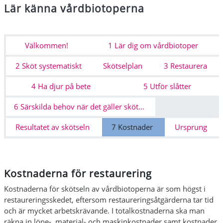
Lär känna vårdbiotoperna
Osion ääriviiva
Välkommen!
1 Lär dig om vårdbiotoper
2 Sköt systematiskt
Skötselplan
3 Restaurera
4 Ha djur på bete
5 Utför slåtter
6 Särskilda behov när det gäller skötseln av vårdbiotoper
Resultatet av skötseln
7 Kostnader
Ursprung
Kostnaderna för restaurering
Kostnaderna för skötseln av vårdbiotoperna är som högst i
restaureringsskedet, eftersom restaureringsåtgärderna tar tid
och är mycket arbetskrävande. I totalkostnaderna ska man
räkna in löne-, material- och maskinkostnader samt kostnader