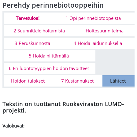
Perehdy perinnebiotooppeihin
Osion ääriviiva
Tervetuloa!
1 Opi perinnebiotoopeista
2 Suunnittele hoitamista
Hoitosuunnitelma
3 Peruskunnosta
4 Hoida laidunnuksella
5 Hoida niittämällä
6 Eri luontotyyppien hoidon tavoitteet
Hoidon tulokset
7 Kustannukset
Lähteet
Tekstin on tuottanut Ruokaviraston LUMO-
projekti.
Valokuvat: