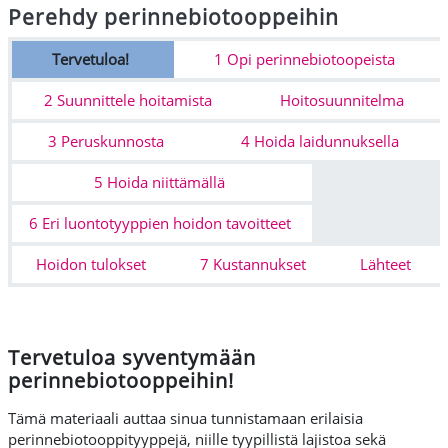
Perehdy perinnebiotooppeihin
Avsnittsöversikt
Tervetuloa!
1 Opi perinnebiotoopeista
2 Suunnittele hoitamista
Hoitosuunnitelma
3 Peruskunnosta
4 Hoida laidunnuksella
5 Hoida niittämällä
6 Eri luontotyyppien hoidon tavoitteet
Hoidon tulokset
7 Kustannukset
Lähteet
Tervetuloa syventymään
perinnebiotooppeihin!
Tämä materiaali auttaa sinua tunnistamaan erilaisia
perinnebiotooppityyppejä, niille tyypillistä lajistoa sekä