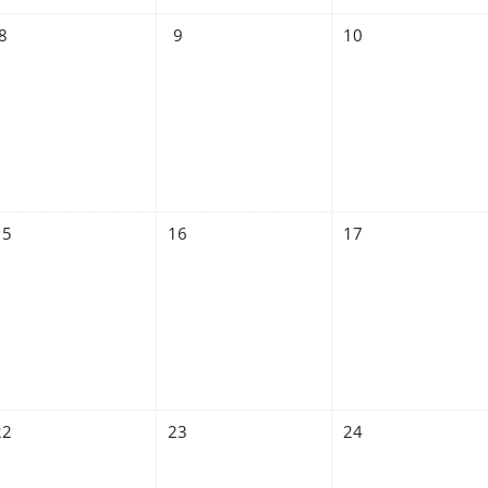
heinäkuuta
 tapahtumia, keskiviikko 8. heinäkuuta
Ei tapahtumia, torstai 9. heinäkuuta
Ei tapahtumia, perja
8
9
10
 heinäkuuta
 tapahtumia, keskiviikko 15. heinäkuuta
Ei tapahtumia, torstai 16. heinäkuuta
Ei tapahtumia, perja
15
16
17
 heinäkuuta
 tapahtumia, keskiviikko 22. heinäkuuta
Ei tapahtumia, torstai 23. heinäkuuta
Ei tapahtumia, perja
22
23
24