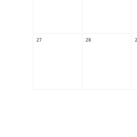
Ei tapahtumia, maanantai 27. heinäkuuta
Ei tapahtumia, tiistai 28.
Ei
27
28