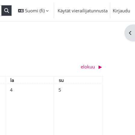
Suomi ‎(fi)‎
Käytät vierailijatunnusta
Kirjaudu
Av
elokuu
▶︎
lauantai
sunnuntai
la
su
ntai 3. heinäkuuta
Ei tapahtumia, lauantai 4. heinäkuuta
Ei tapahtumia, sunnuntai 5. heinäkuut
4
5